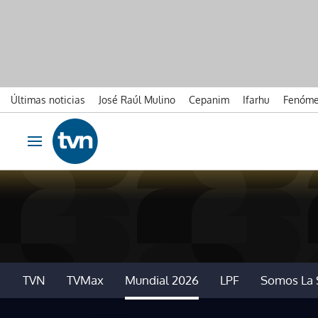
Últimas noticias
José Raúl Mulino
Cepanim
Ifarhu
Fenóme
Ir al contenido
Obrir navegació
TVN
TVMax
Mundial 2026
LPF
Somos La 