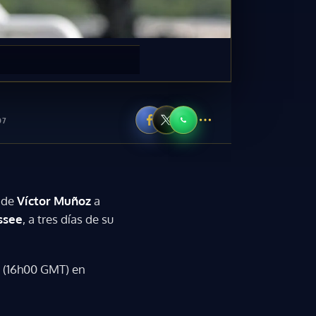
07
n de
Víctor Muñoz
a
ssee
, a tres días de su
es (16h00 GMT) en