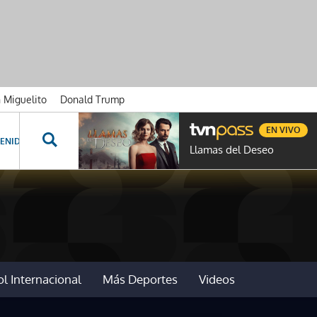
n Miguelito
Donald Trump
EN VIVO
ENIDOS ESPECIALES
NOVELAS
PROGRAMAS
GENTE TVN
PROG
Llamas del Deseo
l Internacional
Más Deportes
Videos