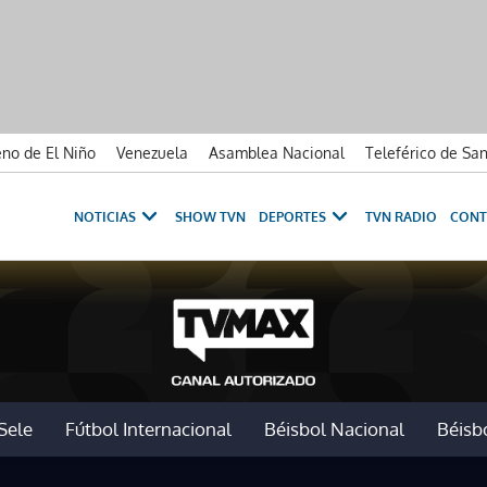
no de El Niño
Venezuela
Asamblea Nacional
Teleférico de Sa
NOTICIAS
SHOW TVN
DEPORTES
TVN RADIO
CONT
Sele
Fútbol Internacional
Béisbol Nacional
Béisbo