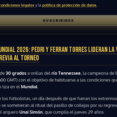
condiciones legales
y la
política de protección de datos.
ACEPTAR
SUSCRIBIRSE
NDIAL 2026: PEDRI Y FERRAN TORRES LIDERAN LA 
PREVIA AL TORNEO
 de
30 grados
a orillas del
río Tennessee
, la campeona de 
7h00 GMT) con el objetivo de habituarse a las condiciones qu
 liza en el
Mundial
.
 los futbolistas, un día después de que fueran los extremo
 se sometieran al ritual del pasillo de collejas por su regres
el arquero
Unai Simón
, que cumplía el jueves 29 años.