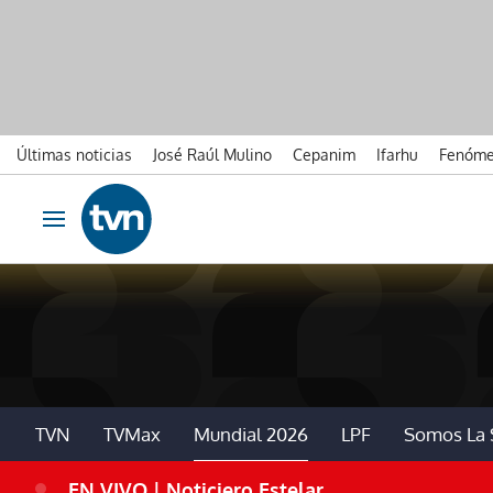
Últimas noticias
José Raúl Mulino
Cepanim
Ifarhu
Fenóme
Ir al contenido
Obrir navegació
TVN
TVMax
Mundial 2026
LPF
Somos La 
EN VIVO | Noticiero Estelar