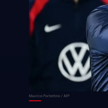
Mauricio Pochettino
/
AFP