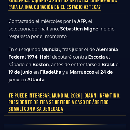
SUDÁFRICA: ¿QUIÉNES SON LOS ARTISTAS CONFIRMADOS
PARA LA INAUGURACIÓN EN EL ESTADIO AZTECA?
Contactado el miércoles por la
AFP
, el
seleccionador haitiano,
Sébastien Migné
, no dio
respuesta por el momento.
En su segundo
Mundial
, tras jugar el de
Alemania
Federal 1974
,
Haití
debutará contra
Escocia
el
sábado en
Boston
, antes de enfrentarse a
Brasil
el
19 de junio
en
Filadelfia
y a
Marruecos
el
24 de
junio
en
Atlanta
.
TE PUEDE INTERESAR:
MUNDIAL 2026| GIANNI INFANTINO:
PRESIDENTE DE FIFA SE REFIERE A CASO DE ÁRBITRO
SOMALÍ CON VISA DENEGADA
Gracias por suscribirte a nuestro boletín.