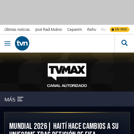
Últimas noticias
José Raúl Mulino
Cepanim
Ifarhu
Fenómeno de El Ni
EN VIVO
Ir al contenido
Obrir navegació
MÁS
MUNDIAL 2026| HAITÍ HACE CAMBIOS A SU