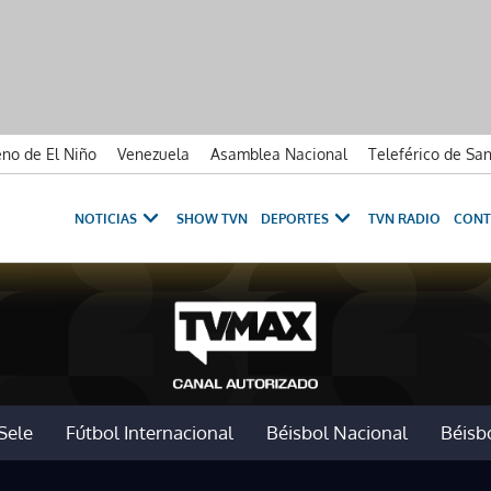
no de El Niño
Venezuela
Asamblea Nacional
Teleférico de Sa
NOTICIAS
SHOW TVN
DEPORTES
TVN RADIO
CONT
Sele
Fútbol Internacional
Béisbol Nacional
Béisbo