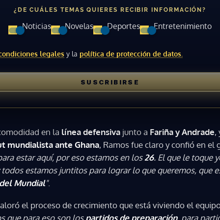
ACEPTAR
¿DE CUÁLES TEMAS QUIERES RECIBIR INFORMACIÓN?
Noticias
Novelas
Deportes
Entretenimiento
condiciones legales
y la
política de protección de datos.
SUSCRIBIRSE
 comodidad en la
línea defensiva
junto a
Fariña y Andrade
,
t mundialista ante Ghana
, Ramos fue claro y confió en el
ara estar aquí, por eso estamos en los
26
. El que le toque 
 todos estamos juntitos para lograr lo que queremos, que e
 del Mundial
"
.
aloró el proceso de crecimiento que está viviendo el equip
 que para eso son los
partidos de preparación
, para parti