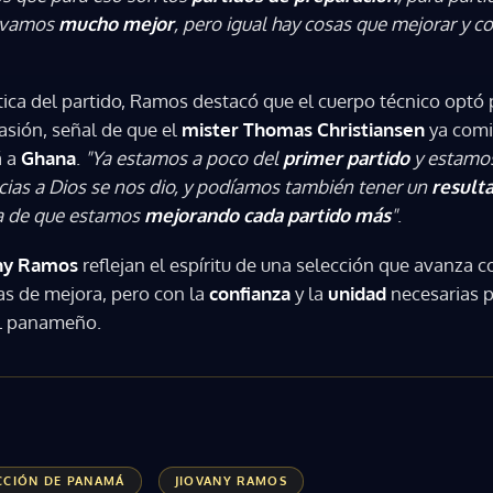
z vamos
mucho mejor
, pero igual hay cosas que mejorar y c
tica del partido, Ramos destacó que el cuerpo técnico optó
asión, señal de que el
mister Thomas Christiansen
ya comie
á a
Ghana
.
"Ya estamos a poco del
primer partido
y estamo
acias a Dios se nos dio, y podíamos también tener un
resulta
a de que estamos
mejorando cada partido más
"
.
any Ramos
reflejan el espíritu de una selección que avanza con
as de mejora, pero con la
confianza
y la
unidad
necesarias p
ol panameño.
CCIÓN DE PANAMÁ
JIOVANY RAMOS