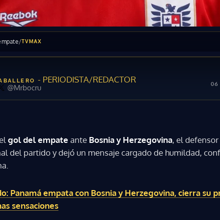
 empate
/
TVMAX
- PERIODISTA/REDACTOR
CABALLERO
06 
@Mrbocru
del
gol del empate
ante
Bosnia y Herzegovina
, el defenso
final del partido y dejó un mensaje cargado de humildad, con
na.
o: Panamá empata con Bosnia y Herzegovina, cierra su p
nas sensaciones