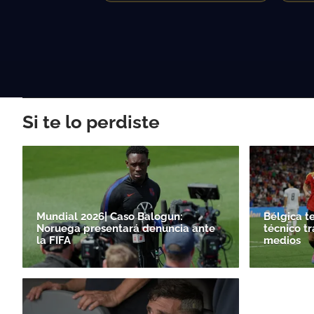
Si te lo perdiste
Mundial 2026| Caso Balogun:
Bélgica t
Noruega presentará denuncia ante
técnico tr
la FIFA
medios