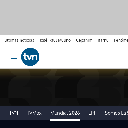
Últimas noticias
José Raúl Mulino
Cepanim
Ifarhu
Fenóme
Ir al contenido
Obrir navegació
TVN
TVMax
Mundial 2026
LPF
Somos La 