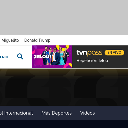
n Miguelito
Donald Trump
EN VIVO
ENIDOS ESPECIALES
NOVELAS
PROGRAMAS
GENTE TVN
PROG
Repetición Jelou
l Internacional
Más Deportes
Videos