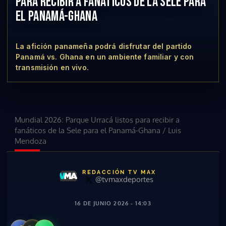
PARA RECIBIR A FANÁTICOS DE LA SELE PARA
EL PANAMÁ-GHANA
La afición panameña podrá disfrutar del partido
Panamá vs. Ghana en un ambiente familiar y con
transmisión en vivo.
Mundial 2026: Parque Urracá listos para recibir a
fanáticos de la Sele para el Panamá-Ghana
/
Luis
Mendoza
REDACCIÓN TV MAX
@tvmaxdeportes
16 DE JUNIO 2026 - 14:03