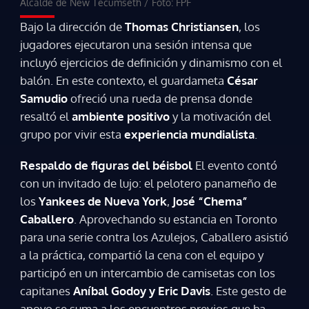
Alcalde de New Tecumseth
/
Foto: FPF
Bajo la dirección de
Thomas Christiansen
, los
jugadores ejecutaron una sesión intensa que
incluyó ejercicios de definición y dinamismo con el
balón. En este contexto, el guardameta
César
Samudio
ofreció una rueda de prensa donde
resaltó el
ambiente positivo
y la motivación del
grupo por vivir esta
experiencia mundialista
.
Respaldo de figuras del béisbol
El evento contó
con un invitado de lujo: el pelotero panameño de
los
Yankees de Nueva York
,
José “Chema”
Caballero
. Aprovechando su estancia en Toronto
para una serie contra los Azulejos, Caballero asistió
a la práctica, compartió la cena con el equipo y
participó en un intercambio de camisetas con los
capitanes
Aníbal Godoy y Eric Davis
. Este gesto de
apoyo se suma a los encuentros previos que ha