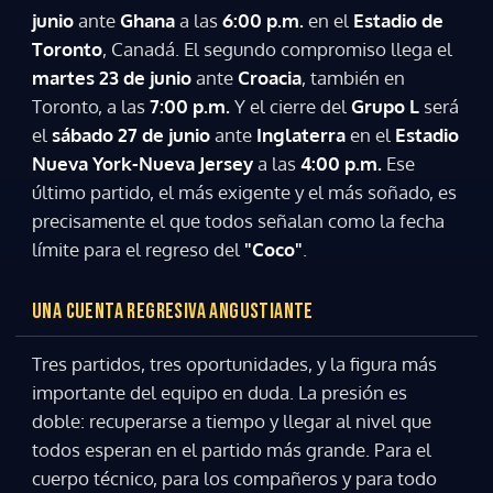
junio
ante
Ghana
a las
6:00 p.m.
en el
Estadio de
Toronto
, Canadá. El segundo compromiso llega el
martes 23 de junio
ante
Croacia
, también en
Toronto, a las
7:00 p.m.
Y el cierre del
Grupo L
será
Gracias por suscribirte a nuestro boletín.
el
sábado 27 de junio
ante
Inglaterra
en el
Estadio
Nueva York-Nueva Jersey
a las
4:00 p.m.
Ese
último partido, el más exigente y el más soñado, es
ACEPTAR
precisamente el que todos señalan como la fecha
límite para el regreso del
"Coco"
.
UNA CUENTA REGRESIVA ANGUSTIANTE
Tres partidos, tres oportunidades, y la figura más
importante del equipo en duda. La presión es
doble: recuperarse a tiempo y llegar al nivel que
todos esperan en el partido más grande. Para el
cuerpo técnico, para los compañeros y para todo