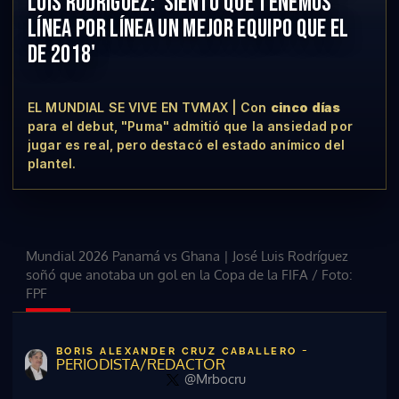
LUIS RODRÍGUEZ: 'SIENTO QUE TENEMOS
LÍNEA POR LÍNEA UN MEJOR EQUIPO QUE EL
DE 2018'
EL MUNDIAL SE VIVE EN TVMAX | Con
cinco días
para el debut, "Puma" admitió que la ansiedad por
jugar es real, pero destacó el estado anímico del
plantel.
Mundial 2026 Panamá vs Ghana | José Luis Rodríguez
soñó que anotaba un gol en la Copa de la FIFA
/
Foto:
FPF
-
BORIS ALEXANDER CRUZ CABALLERO
PERIODISTA/REDACTOR
@Mrbocru