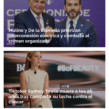
Mulino y De la Espriella priorizan
interconexión eléctrica y combate al
crimen organizado
Tiktoker Sydney Towle muere a los 26
años tras compartir su lucha contra el
cáncer