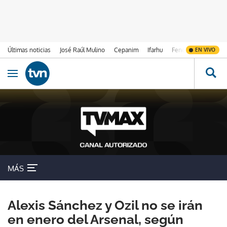
Últimas noticias
José Raúl Mulino
Cepanim
Ifarhu
Fenómeno de El Ni
EN VIVO
Ir al contenido
Obrir navegació
MÁS
Alexis Sánchez y Ozil no se irán
en enero del Arsenal, según