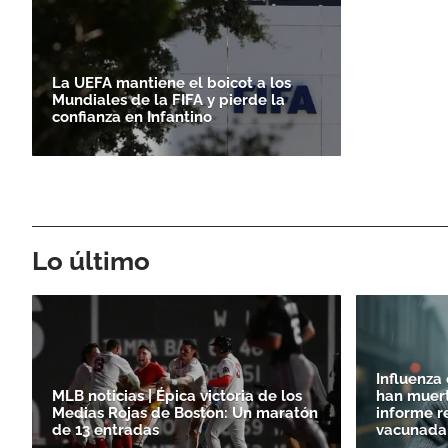
La UEFA mantiene el boicot a los
Mundiales de la FIFA y pierde la
confianza en Infantino
Lo último
Influenza
MLB noticias | Épica victoria de los
han muert
Medias Rojas de Boston: Un maratón
informe r
de 13 entradas
vacunada