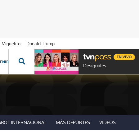
n Miguelito
Donald Trump
EN VIVO
ENIDOS ESPECIALES
NOVELAS
PROGRAMAS
GENTE TVN
PROG
Desiguales
SBOL INTERNACIONAL
MÁS DEPORTES
VIDEOS