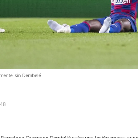
amente' sin Dembelé
:48
FC Barcelona Ousmane Dembélé sufre una lesión muscular en