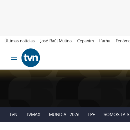
Últimas noticias
José Raúl Mulino
Cepanim
Ifarhu
Fenóme
Ir al contenido
Obrir navegació
TVN
TVMAX
MUNDIAL 2026
LPF
SOMOS LA S