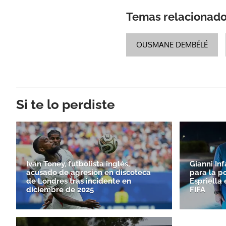
Temas relacionad
OUSMANE DEMBÉLÉ
Si te lo perdiste
Ivan Toney, futbolista inglés,
Gianni In
acusado de agresión en discoteca
para la p
de Londres tras incidente en
Espriella 
diciembre de 2025
FIFA