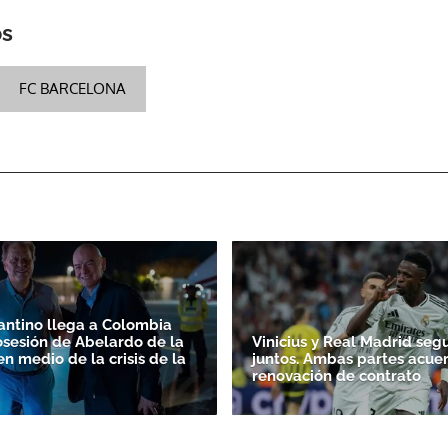
os
ACEPTAR
FC BARCELONA
fantino llega a Colombia
osesión de Abelardo de la
Vinicius y Real Madrid seg
en medio de la crisis de la
juntos. Ambas partes acue
renovación de contrato