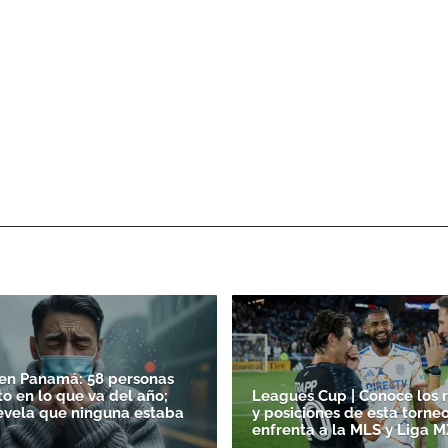
 en Panamá: 58 personas
o en lo que va del año;
Leagues Cup | Conoce los 
evela que ninguna estaba
y posiciones de esta torne
enfrenta a la MLS y Liga M