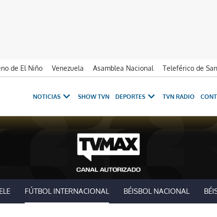
no de El Niño
Venezuela
Asamblea Nacional
Teleférico de Sa
NOTICIAS
SHOW TVN
DEPORTES
TVN RADIO
CONT
ELE
FÚTBOL INTERNACIONAL
BÉISBOL NACIONAL
BÉI