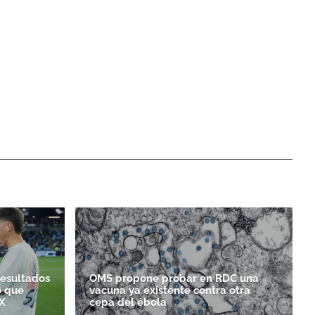
resultados
OMS propone probar en RDC una
o que
vacuna ya existente contra otra
X
cepa del ébola