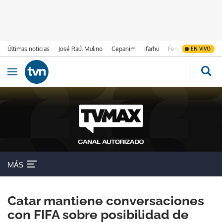
Últimas noticias
José Raúl Mulino
Cepanim
Ifarhu
Fenómeno de El Ni
EN VIVO
Ir al contenido
Obrir navegació
MÁS
Catar mantiene conversaciones
con FIFA sobre posibilidad de