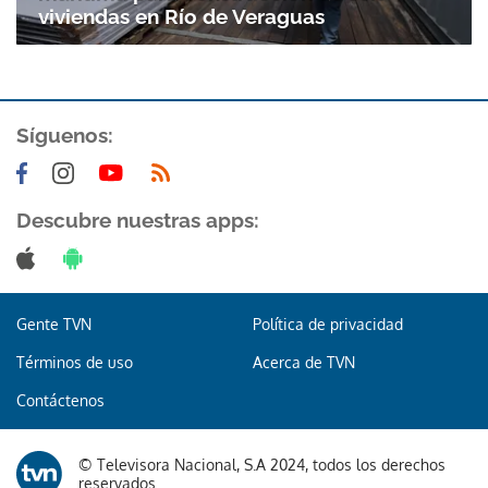
viviendas en Río de Veraguas
Síguenos:
Descubre nuestras apps:
Gente TVN
Política de privacidad
Términos de uso
Acerca de TVN
Contáctenos
© Televisora Nacional, S.A 2024, todos los derechos
Gracias por suscribirte a nuestro boletín.
reservados