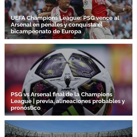
UEFA Champions League: PSG vence al
Arsenal en penales y conquista el
bicampeonato de Europa
PSG vs Arsenal final de la Champions
League | previa, alineaciones probables y
pronóstico
Gracias por suscribirte a nuestro boletín.