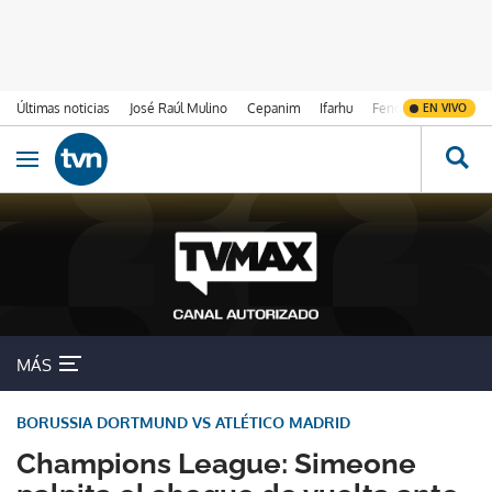
Últimas noticias
José Raúl Mulino
Cepanim
Ifarhu
Fenómeno de El Ni
EN VIVO
Ir al contenido
Obrir navegació
MÁS
BORUSSIA DORTMUND VS ATLÉTICO MADRID
Champions League: Simeone