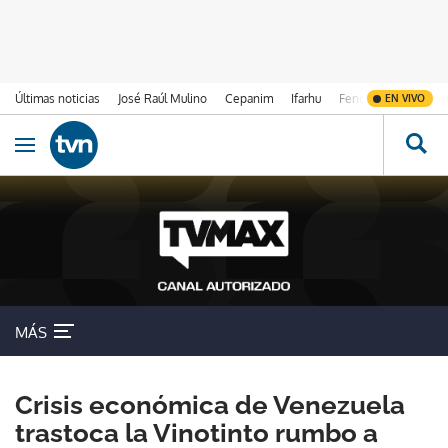
Últimas noticias
José Raúl Mulino
Cepanim
Ifarhu
Fenómeno de El Ni
EN VIVO
Ir al contenido
Obrir navegació
MÁS
Crisis económica de Venezuela
trastoca la Vinotinto rumbo a