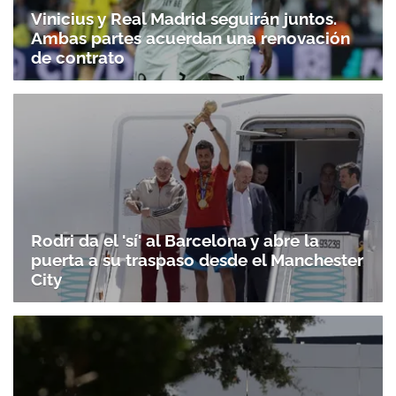
Vinicius y Real Madrid seguirán juntos.
Ambas partes acuerdan una renovación
de contrato
Rodri da el 'sí' al Barcelona y abre la
puerta a su traspaso desde el Manchester
City