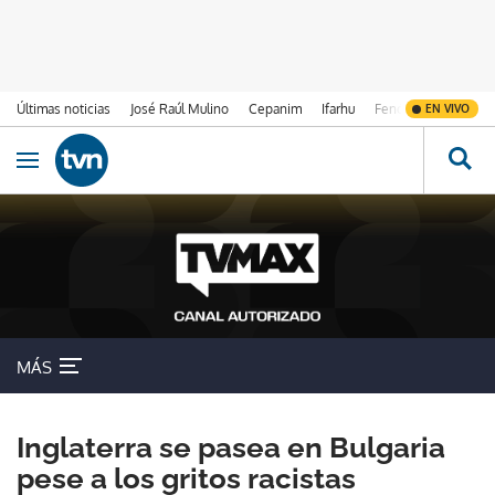
Últimas noticias
José Raúl Mulino
Cepanim
Ifarhu
Fenómeno de El Ni
EN VIVO
Ir al contenido
Obrir navegació
MÁS
Inglaterra se pasea en Bulgaria
pese a los gritos racistas