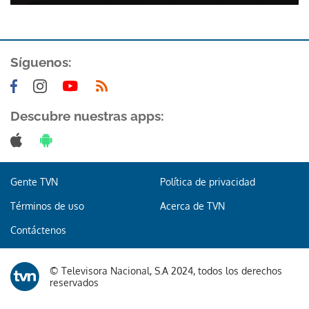
Síguenos:
Descubre nuestras apps:
Gente TVN
Política de privacidad
Términos de uso
Acerca de TVN
Contáctenos
© Televisora Nacional, S.A 2024, todos los derechos
reservados
Gracias por suscribirte a nuestro boletín.