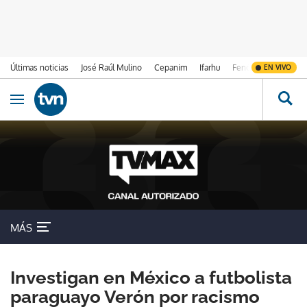
Últimas noticias
José Raúl Mulino
Cepanim
Ifarhu
Fenómeno de El Ni
EN VIVO
Ir al contenido
Obrir navegació
MÁS
Investigan en México a futbolista
paraguayo Verón por racismo