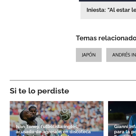
Iniesta: "Al esta
Temas relacionad
JAPÓN
ANDRÉS IN
Si te lo perdiste
Ivan Toney, futbolista inglés,
Gianni In
acusado de agresión en discoteca
para la p