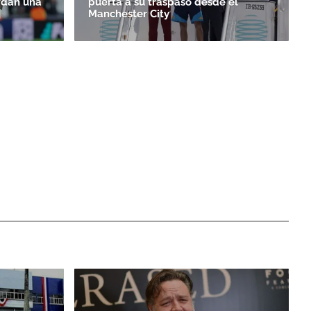
rdan una
puerta a su traspaso desde el
Manchester City