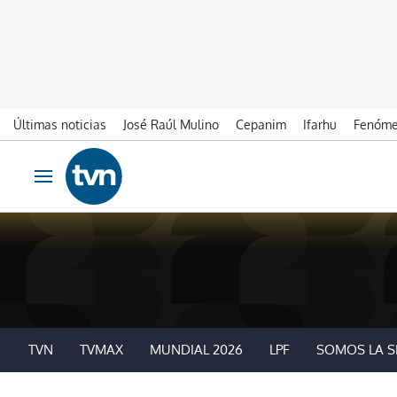
Últimas noticias
José Raúl Mulino
Cepanim
Ifarhu
Fenóme
Ir al contenido
Obrir navegació
TVN
TVMAX
MUNDIAL 2026
LPF
SOMOS LA S