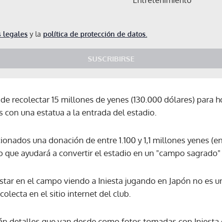
 legales
y la
política de protección de datos.
SUSCRIBIRSE
 de recolectar 15 millones de yenes (130.000 dólares) para 
 con una estatua a la entrada del estadio.
icionados una donación de entre 1.100 y 1,1 millones yenes (e
o que ayudará a convertir el estadio en un "campo sagrado" 
estar en el campo viendo a Iniesta jugando en Japón no es u
olecta en el sitio internet del club.
Gracias por suscribirte a nuestro boletín.
rán detalles que van desde como fotos tomadas con Iniesta