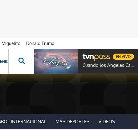
n Miguelito
Donald Trump
EN VIVO
ENIDOS ESPECIALES
NOVELAS
PROGRAMAS
GENTE TVN
PROG
Cuando los Ángeles Caen
SBOL INTERNACIONAL
MÁS DEPORTES
VIDEOS