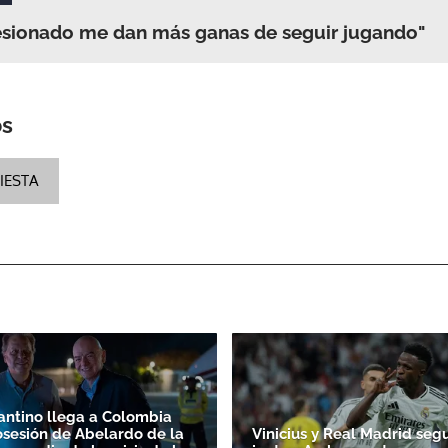
r lesionado me dan más ganas de seguir jugando"
os
IESTA
fantino llega a Colombia
osesión de Abelardo de la
Vinicius y Real Madrid seg