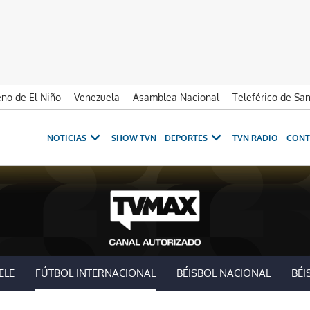
no de El Niño
Venezuela
Asamblea Nacional
Teleférico de Sa
NOTICIAS
SHOW TVN
DEPORTES
TVN RADIO
CONT
ELE
FÚTBOL INTERNACIONAL
BÉISBOL NACIONAL
BÉI