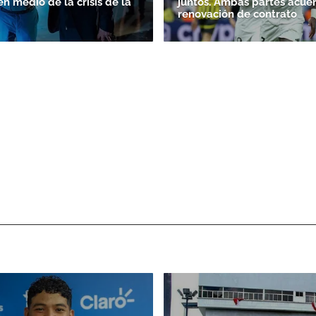
en medio de la crisis de la
juntos. Ambas partes acue
renovación de contrato