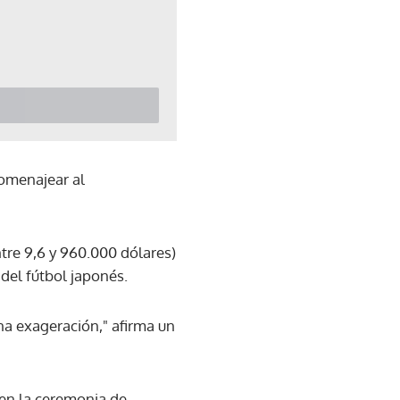
homenajear al
ntre 9,6 y 960.000 dólares)
del fútbol japonés.
na exageración," afirma un
 en la ceremonia de