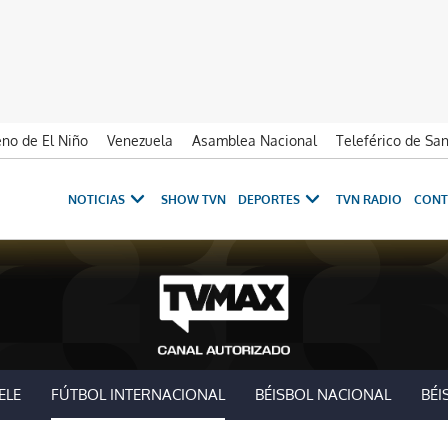
no de El Niño
Venezuela
Asamblea Nacional
Teleférico de Sa
NOTICIAS
SHOW TVN
DEPORTES
TVN RADIO
CONT
ELE
FÚTBOL INTERNACIONAL
BÉISBOL NACIONAL
BÉI