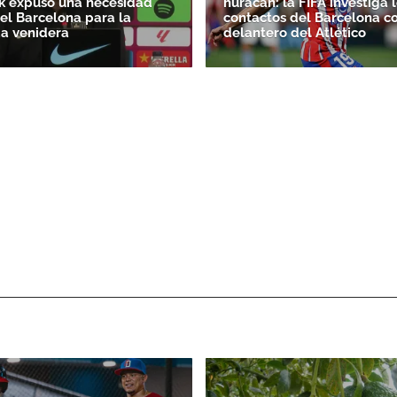
ck expuso una necesidad
huracán: la FIFA investiga 
el Barcelona para la
contactos del Barcelona co
a venidera
delantero del Atlético