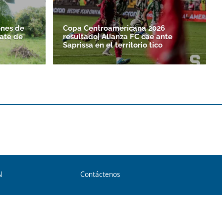
nes de
Copa Centroamericana 2026
ate de
resultado| Alianza FC cae ante
Saprissa en el territorio tico
N
Contáctenos