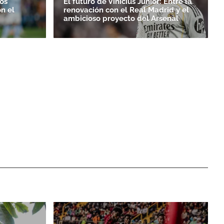
los
El futuro de Vinícius Júnior: Entre la
n el
renovación con el Real Madrid y el
ambicioso proyecto del Arsenal