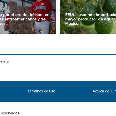
 por el oro del béisbol en
EEUU suspende importacio
s Centroamericanos y del
mayor productor de aguac
26
México
pps:
Términos de uso
Acerca de TV
s reservados