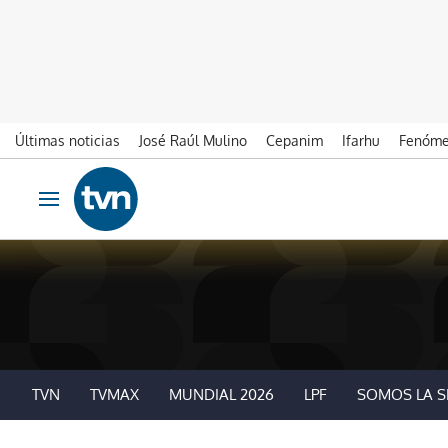
Últimas noticias
José Raúl Mulino
Cepanim
Ifarhu
Fenóme
Ir al contenido
Obrir navegació
TVN
TVMAX
MUNDIAL 2026
LPF
SOMOS LA S