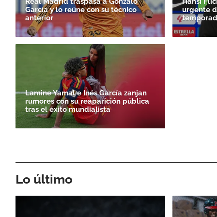
Real Madrid traspasa a Gonzalo
Hansi Fli
García y lo reúne con su técnico
urgente d
anterior
temporad
Lamine Yamal e Inés García zanjan
rumores con su reaparición pública
tras el éxito mundialista
Lo último