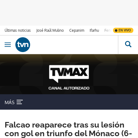
Últimas noticias
José Raúl Mulino
Cepanim
Ifarhu
Fenómeno de El Ni
EN VIVO
Ir al contenido
Obrir navegació
MÁS
Falcao reaparece tras su lesión
con gol en triunfo del Mónaco (6-