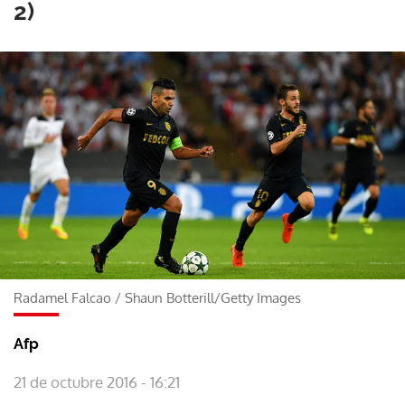
2)
Radamel Falcao
/
Shaun Botterill/Getty Images
Afp
21 de octubre 2016 - 16:21