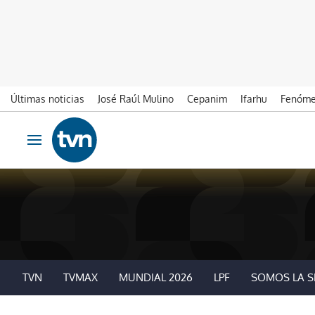
Últimas noticias
José Raúl Mulino
Cepanim
Ifarhu
Fenóme
Ir al contenido
Obrir navegació
TVN
TVMAX
MUNDIAL 2026
LPF
SOMOS LA S