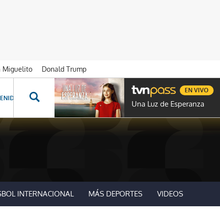
n Miguelito
Donald Trump
EN VIVO
ENIDOS ESPECIALES
NOVELAS
PROGRAMAS
GENTE TVN
PROG
Una Luz de Esperanza
SBOL INTERNACIONAL
MÁS DEPORTES
VIDEOS