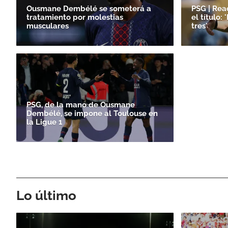
Ousmane Dembélé se someterá a
PSG | Rea
tratamiento por molestias
el título: 
musculares
tres'
PSG, de la mano de Ousmane
Dembélé, se impone al Toulouse en
la Ligue 1
Lo último