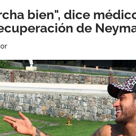
cha bien", dice médico
recuperación de Neym
or