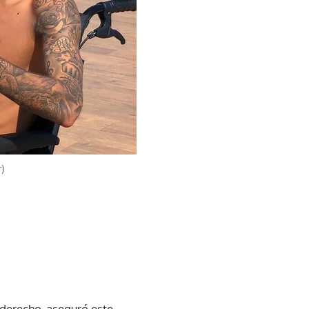
)
derecho, aseguró este