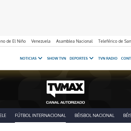
no de El Niño
Venezuela
Asamblea Nacional
Teleférico de Sa
NOTICIAS
SHOW TVN
DEPORTES
TVN RADIO
CONT
ELE
FÚTBOL INTERNACIONAL
BÉISBOL NACIONAL
BÉI