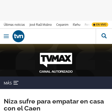
Últimas noticias
José Raúl Mulino
Cepanim
Ifarhu
Fenómeno de El Ni
EN VIVO
Ir al contenido
Obrir navegació
MÁS
Niza sufre para empatar en casa
con el Caen