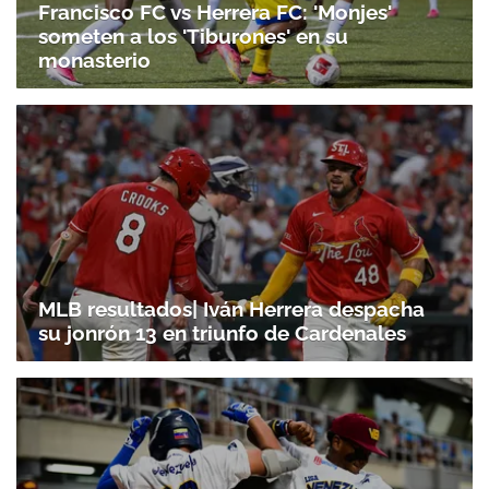
Francisco FC vs Herrera FC: 'Monjes'
someten a los 'Tiburones' en su
monasterio
MLB resultados| Iván Herrera despacha
su jonrón 13 en triunfo de Cardenales
Gracias por suscribirte a nuestro boletín.
ACEPTAR