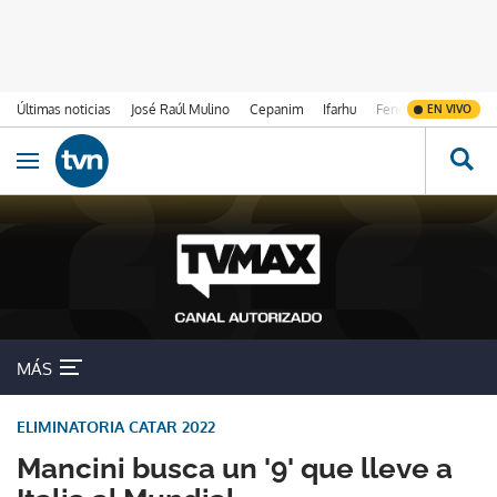
Últimas noticias
José Raúl Mulino
Cepanim
Ifarhu
Fenómeno de El Ni
EN VIVO
Ir al contenido
Obrir navegació
MÁS
ELIMINATORIA CATAR 2022
Mancini busca un '9' que lleve a