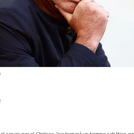
s
2
el jueves por el Chelsea, "no tomará un tiempo sabático, no