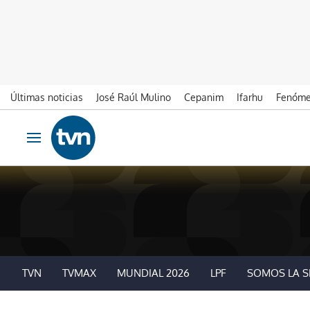
Últimas noticias
José Raúl Mulino
Cepanim
Ifarhu
Fenóme
Ir al contenido
Obrir navegació
TVN
TVMAX
MUNDIAL 2026
LPF
SOMOS LA S