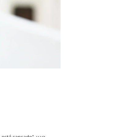
 está cansado", y ya