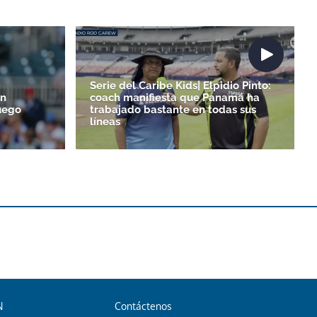
Serie del Caribe Kids| Elpidio Pinto:
un
coach manifiesta que Panamá ha
uego
trabajado bastante en todas sus
líneas
N
Contáctenos