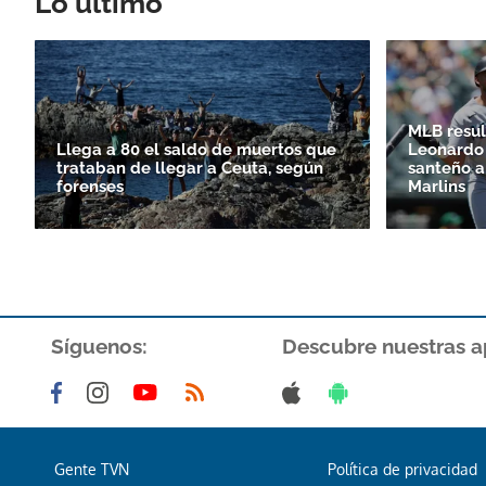
Lo último
MLB resul
Llega a 80 el saldo de muertos que
Leonardo 
trataban de llegar a Ceuta, según
santeño a
forenses
Marlins
Síguenos:
Descubre nuestras a
Gente TVN
Política de privacidad