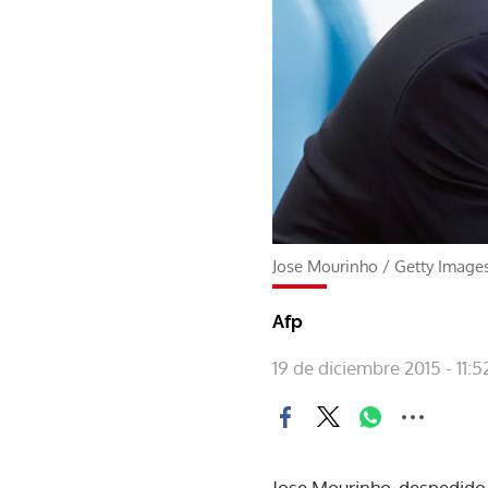
Jose Mourinho
/
Getty Image
Afp
19 de diciembre 2015 - 11:5
Jose Mourinho, despedido 