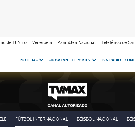
no de El Niño
Venezuela
Asamblea Nacional
Teleférico de Sa
NOTICIAS
SHOW TVN
DEPORTES
TVN RADIO
CONT
ELE
FÚTBOL INTERNACIONAL
BÉISBOL NACIONAL
BÉI