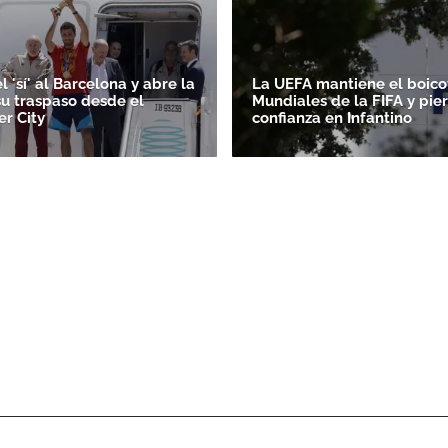
l 'sí' al Barcelona y abre la
La UEFA mantiene el boicot
su traspaso desde el
Mundiales de la FIFA y pie
r City
confianza en Infantino