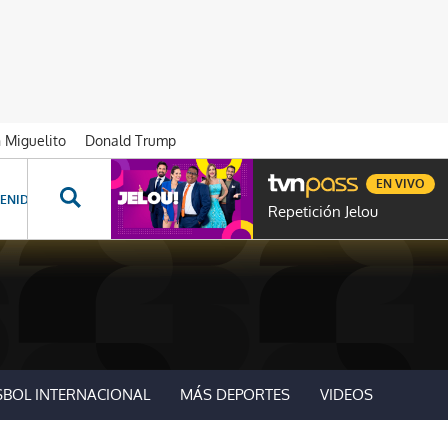
n Miguelito
Donald Trump
EN VIVO
ENIDOS ESPECIALES
NOVELAS
PROGRAMAS
GENTE TVN
PROG
Repetición Jelou
SBOL INTERNACIONAL
MÁS DEPORTES
VIDEOS