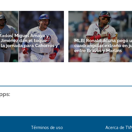
tados| Miguel Amaya y
Jiménez dan el toque
MLB| Ronald Acuña pegó 
 la jornada para Cahorros y
cuadrangular extraño en j
entre Bravos y Marlins
pps:
Términos de uso
Acerca de TV