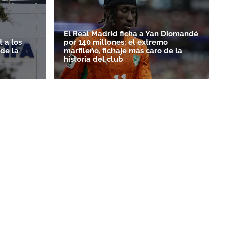
El Real Madrid ficha a Yan Diomandé
 a los
por 140 millones: el extremo
rde la
marfileño, fichaje más caro de la
historia del club