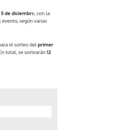
l
5 de diciembr
e, con la
l evento, según varias
para el sorteo del
primer
 En total, se sortearán
12