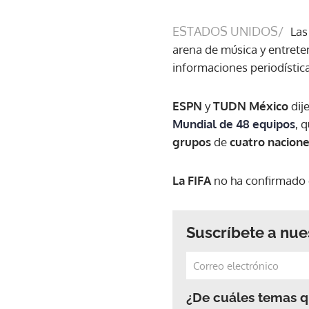
ESTADOS UNIDOS/
Las
arena de música y entret
informaciones periodístic
ESPN
y
TUDN México
dij
Mundial de 48 equipos
, 
grupos
de
cuatro nacion
La FIFA
no ha confirmado
Suscríbete a nue
¿De cuáles temas qu