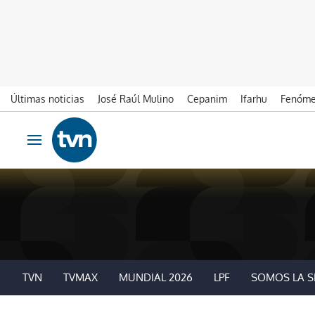
Últimas noticias
José Raúl Mulino
Cepanim
Ifarhu
Fenóme
Ir al contenido
Obrir navegació
TVN
TVMAX
MUNDIAL 2026
LPF
SOMOS LA S