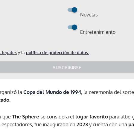
Novelas
Entretenimiento
 legales
y la
política de protección de datos.
SUSCRIBIRSE
rganizó la
Copa del Mundo de 1994
, la ceremonia del sort
cado
.
a que
The Sphere
se considera el
lugar favorito
para alberg
0 espectadores, fue inaugurado en
2023
y cuenta con una
pa
Gracias por suscribirte a nuestro boletín.