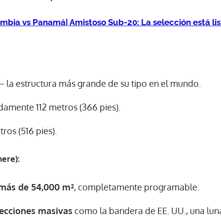
mbia vs Panamá| Amistoso Sub-20: La selección está li
 la estructura más grande de su tipo en el mundo.
damente 112 metros (366 pies).
ros (516 pies).
here):
 más de 54,000 m²
, completamente programable.
yecciones masivas
como la bandera de EE. UU., una luna 