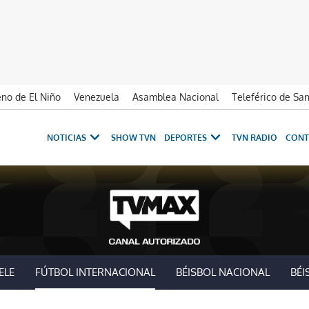
no de El Niño
Venezuela
Asamblea Nacional
Teleférico de Sa
NOTICIAS
SHOW TVN
DEPORTES
TVN RADIO
CONT
ELE
FÚTBOL INTERNACIONAL
BÉISBOL NACIONAL
BÉI