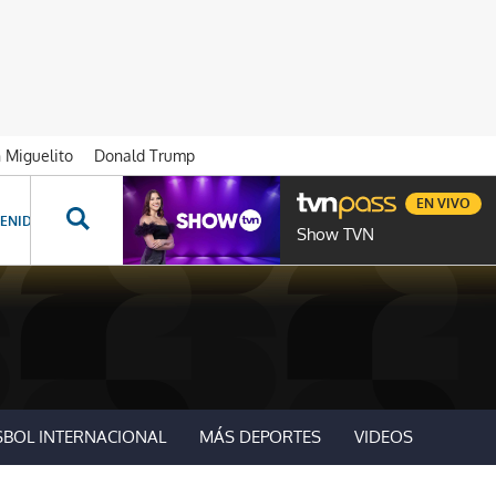
n Miguelito
Donald Trump
EN VIVO
ENIDOS ESPECIALES
NOVELAS
PROGRAMAS
GENTE TVN
PROG
Show TVN
SBOL INTERNACIONAL
MÁS DEPORTES
VIDEOS