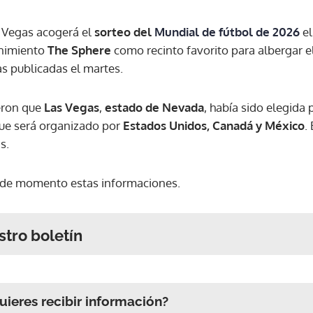
 Vegas acogerá el
sorteo del
Mundial de fútbol de 2026
e
enimiento
The Sphere
como recinto favorito para albergar e
as publicadas el martes.
eron que
Las Vegas
,
estado de Nevada
, había sido elegida 
que será organizado por
Estados Unidos, Canadá y México
.
e
s.
 de momento estas informaciones.
stro boletín
ieres recibir información?