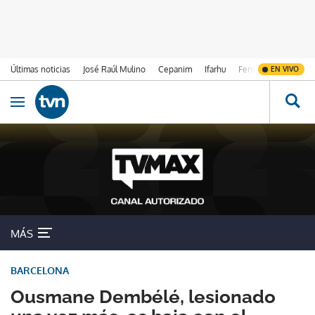
Últimas noticias
José Raúl Mulino
Cepanim
Ifarhu
Fenómeno de El Ni
EN VIVO
Ir al contenido
Obrir navegació
MÁS
BARCELONA
Ousmane Dembélé, lesionado