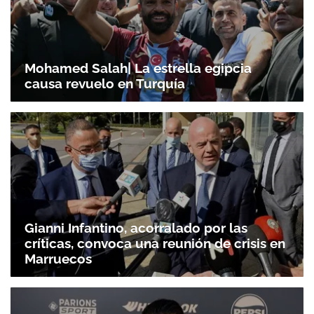
Mohamed Salah| La estrella egipcia
causa revuelo en Turquía
Gianni Infantino, acorralado por las
críticas, convoca una reunión de crisis en
Marruecos