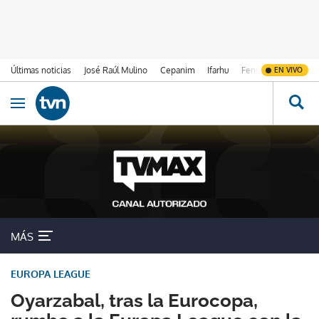
Últimas noticias
José Raúl Mulino
Cepanim
Ifarhu
Fenómeno de El Ni
EN VIVO
Ir al contenido
Obrir navegació
MÁS
EUROPA LEAGUE
Oyarzabal, tras la Eurocopa,