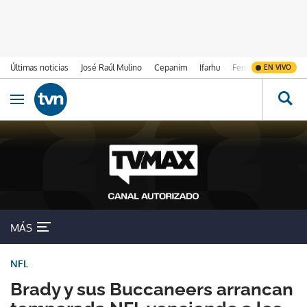
Últimas noticias
José Raúl Mulino
Cepanim
Ifarhu
Fenómeno de El Ni
EN VIVO
Ir al contenido
Obrir navegació
MÁS
NFL
Brady y sus Buccaneers arrancan