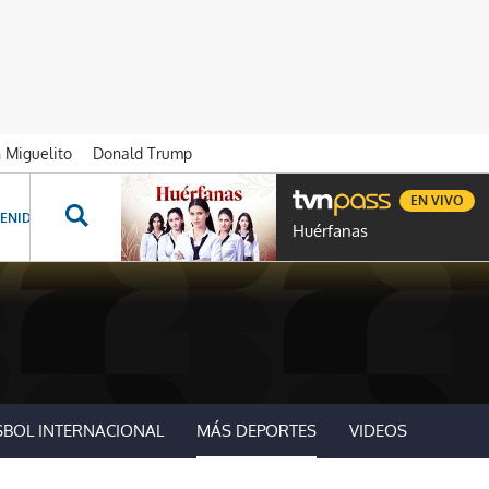
n Miguelito
Donald Trump
EN VIVO
ENIDOS ESPECIALES
NOVELAS
PROGRAMAS
GENTE TVN
PROG
Huérfanas
SBOL INTERNACIONAL
MÁS DEPORTES
VIDEOS