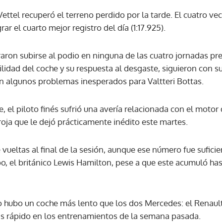
ttel recuperó el terreno perdido por la tarde. El cuatro 
ar el cuarto mejor registro del día (1:17.925).
ACEPTAR
aron subirse al podio en ninguna de las cuatro jornadas pre
ilidad del coche y su respuesta al desgaste, siguieron con s
n algunos problemas inesperados para Valtteri Bottas.
, el piloto finés sufrió una avería relacionada con el motor d
oja que le dejó prácticamente inédito este martes.
 vueltas al final de la sesión, aunque ese número fue sufici
, el británico Lewis Hamilton, pese a que este acumuló hast
lo hubo un coche más lento que los dos Mercedes: el Renaul
ás rápido en los entrenamientos de la semana pasada.