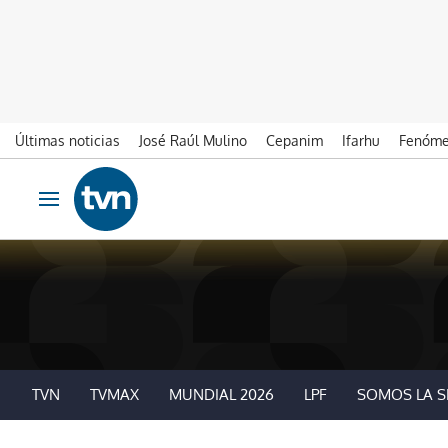
Últimas noticias
José Raúl Mulino
Cepanim
Ifarhu
Fenóme
Ir al contenido
Obrir navegació
TVN
TVMAX
MUNDIAL 2026
LPF
SOMOS LA S