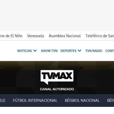
no de El Niño
Venezuela
Asamblea Nacional
Teleférico de Sa
NOTICIAS
SHOW TVN
DEPORTES
TVN RADIO
CONT
ELE
FÚTBOL INTERNACIONAL
BÉISBOL NACIONAL
BÉI