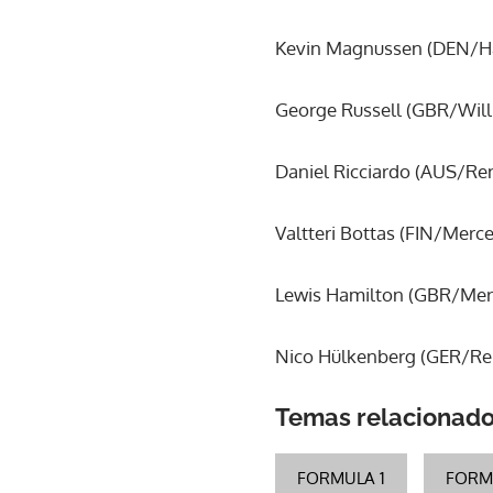
Kevin Magnussen (DEN/Haas
George Russell (GBR/Willi
Daniel Ricciardo (AUS/Rena
Valtteri Bottas (FIN/Merced
Lewis Hamilton (GBR/Merc
Nico Hülkenberg (GER/Rena
Temas relacionad
FORMULA 1
FORM