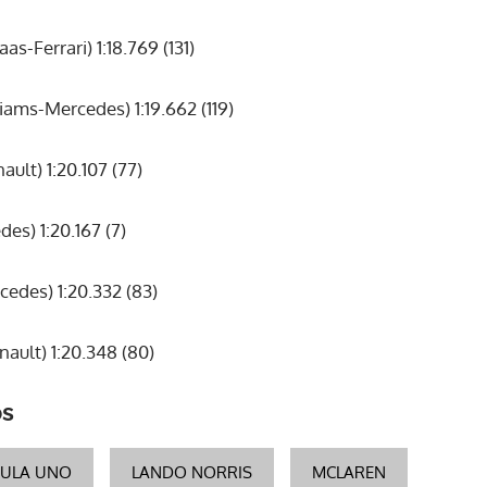
-Ferrari) 1:18.769 (131)
ams-Mercedes) 1:19.662 (119)
ult) 1:20.107 (77)
es) 1:20.167 (7)
edes) 1:20.332 (83)
ult) 1:20.348 (80)
os
ULA UNO
LANDO NORRIS
MCLAREN