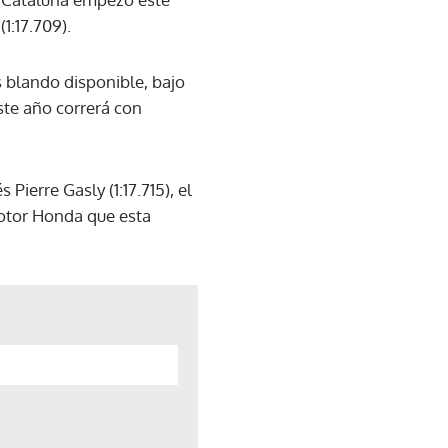
1:17.709).
s blando disponible, bajo
ste año correrá con
 Pierre Gasly (1:17.715), el
motor Honda que esta