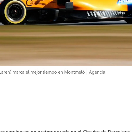
cLaren) marca el mejor tiempo en Montmeló | Agencia
renamientos de pretemporada en el Circuito de Barcelona