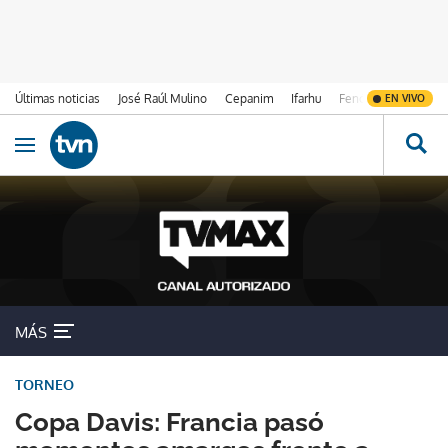
Últimas noticias
José Raúl Mulino
Cepanim
Ifarhu
Fenómeno de El Ni
EN VIVO
Ir al contenido
Obrir navegació
MÁS
TORNEO
Copa Davis: Francia pasó