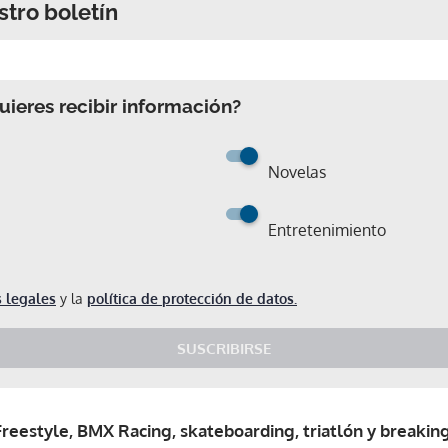
stro boletín
ieres recibir información?
Novelas
Entretenimiento
 legales
y la
política de protección de datos.
SUSCRIBIRSE
reestyle, BMX Racing, skateboarding, triatlón y breakin
Gracias por suscribirte a nuestro boletín.