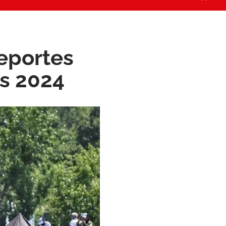
eportes
ís 2024