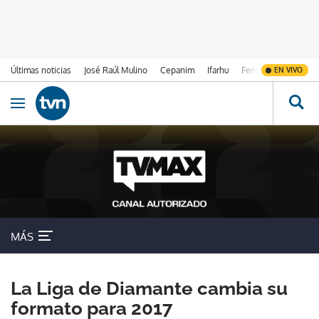
Últimas noticias
José Raúl Mulino
Cepanim
Ifarhu
Fenómeno de El Ni
EN VIVO
Ir al contenido
Obrir navegació
MÁS
La Liga de Diamante cambia su
formato para 2017