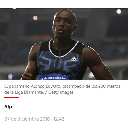
El panameño Alonso Edward, bicampeón de los 200 metros
de la Liga Diamante.
/
Getty Images
Afp
07 de diciembre 2016 - 12:42