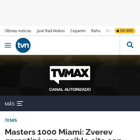
Últimas noticias
José Raúl Mulino
Cepanim
Ifarhu
Fenómeno de El Ni
EN VIVO
Ir al contenido
Obrir navegació
MÁS
TENIS
Masters 1000 Miami: Zverev