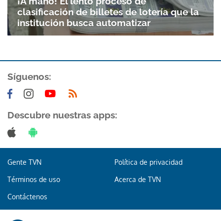
¡A mano! El lento proceso de
clasificación de billetes de lotería que la
institución busca automatizar
Síguenos:
Descubre nuestras apps:
Gente TVN
Política de privacidad
Términos de uso
Acerca de TVN
Contáctenos