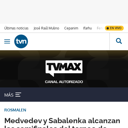
Últimas noticias
José Raúl Mulino
Cepanim
Ifarhu
Fenómeno de El Ni
EN VIVO
Ir al contenido
Obrir navegació
MÁS
ROSMALEN
Medvedev y Sabalenka alcanzan