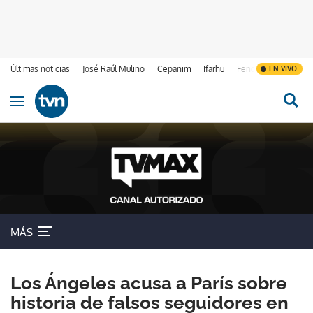
Últimas noticias
José Raúl Mulino
Cepanim
Ifarhu
Fenómeno de El Ni
EN VIVO
Ir al contenido
Obrir navegació
MÁS
Los Ángeles acusa a París sobre
historia de falsos seguidores en