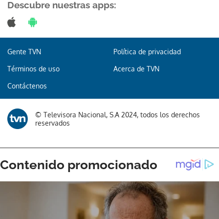
Descubre nuestras apps:
Gente TVN
Política de privacidad
Gracias por suscribirte a nuestro boletín.
Términos de uso
Acerca de TVN
ACEPTAR
Contáctenos
© Televisora Nacional, S.A 2024, todos los derechos
reservados