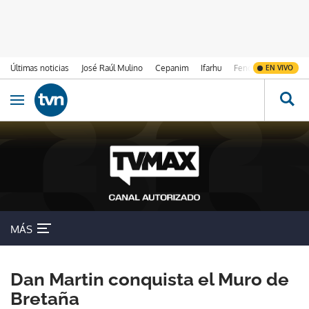
Últimas noticias
José Raúl Mulino
Cepanim
Ifarhu
Fenómeno de El Ni
EN VIVO
Ir al contenido
Obrir navegació
MÁS
Dan Martin conquista el Muro de
Bretaña