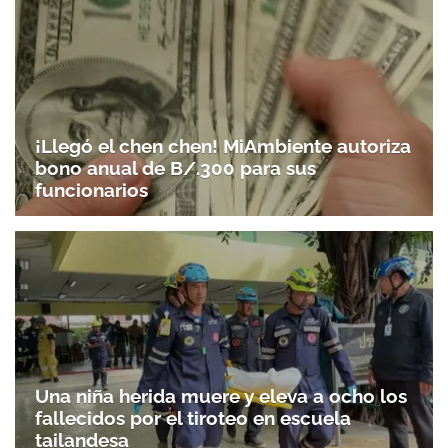
¡Llegó el chen chen! MiAmbiente autoriza
bono anual de B/.300 para sus
funcionarios
Una niña herida muere y eleva a ocho los
fallecidos por el tiroteo en escuela
tailandesa