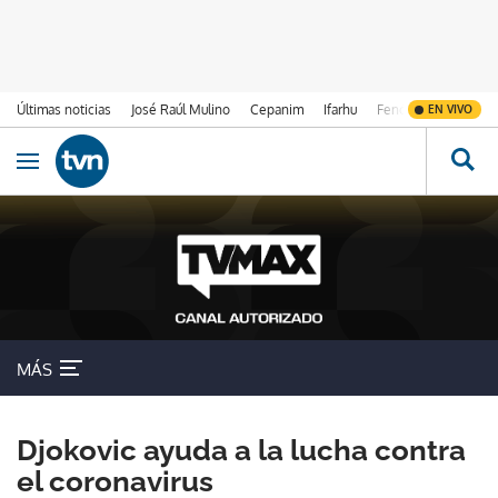
Últimas noticias
José Raúl Mulino
Cepanim
Ifarhu
Fenómeno de El Ni
EN VIVO
Ir al contenido
Obrir navegació
MÁS
Djokovic ayuda a la lucha contra
el coronavirus