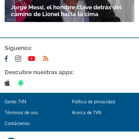
Jorge Messi, el hombre clave detrás del
camino de Lionel hacia la cima
Síguenos:
Gracias por suscribirte a nuestro boletín.
Descubre nuestras apps:
ACEPTAR
Gente TVN
Política de privacidad
Términos de uso
Acerca de TVN
Contáctenos