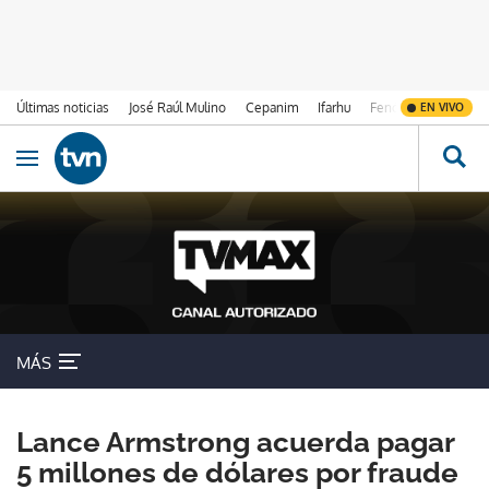
Últimas noticias
José Raúl Mulino
Cepanim
Ifarhu
Fenómeno de El Ni
EN VIVO
Ir al contenido
Obrir navegació
MÁS
Lance Armstrong acuerda pagar
5 millones de dólares por fraude