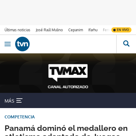
Últimas noticias
José Raúl Mulino
Cepanim
Ifarhu
Fenómeno de El Ni
EN VIVO
Ir al contenido
Obrir navegació
MÁS
COMPETENCIA
Panamá dominó el medallero en