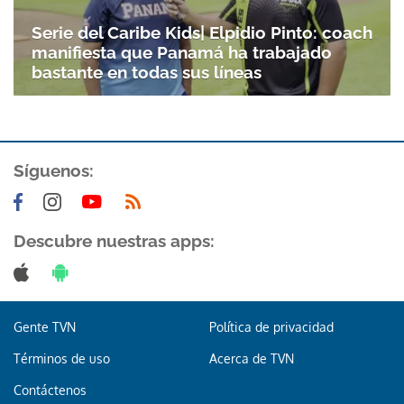
Serie del Caribe Kids| Elpidio Pinto: coach
manifiesta que Panamá ha trabajado
bastante en todas sus líneas
Síguenos:
Descubre nuestras apps:
Gente TVN
Política de privacidad
Términos de uso
Acerca de TVN
Contáctenos