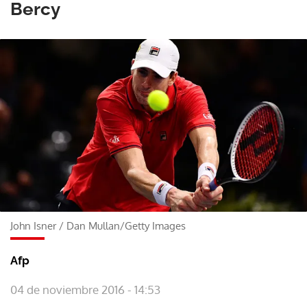
Bercy
John Isner
/
Dan Mullan/Getty Images
Afp
04 de noviembre 2016 - 14:53