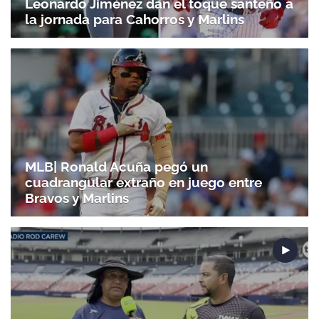
Leonardo Jiménez dan el toque santeño a
la jornada para Cahorros y Marlins
MLB| Ronald Acuña pegó un
cuadrangular extraño en juego entre
Bravos y Marlins