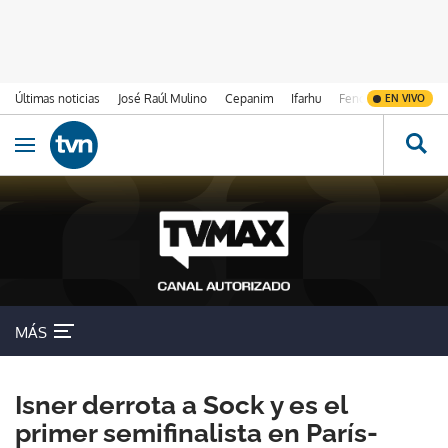
Últimas noticias
José Raúl Mulino
Cepanim
Ifarhu
Fenómeno de El Ni
EN VIVO
Ir al contenido
Obrir navegació
MÁS
Isner derrota a Sock y es el
primer semifinalista en París-