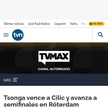
Últimas noticias
José Raúl Mulino
Cepanim
Ifarhu
Fenómeno de El Ni
EN VIVO
Ir al contenido
Obrir navegació
MÁS
Tsonga vence a Cilic y avanza a
semifinales en Róterdam