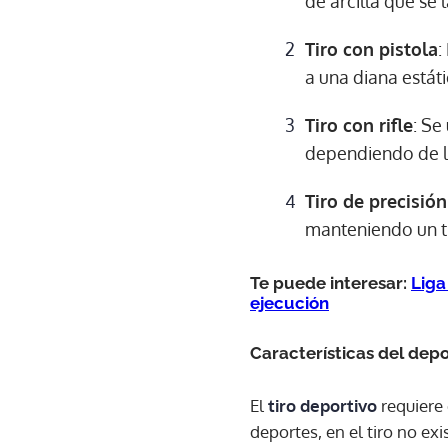
de arcilla que se 
Tiro con pistola
:
a una diana estát
Tiro con rifle
: Se
dependiendo de la
Tiro de precisión
manteniendo un ti
Te puede interesar:
Liga
ejecución
Características del dep
El
tiro deportivo
requiere 
deportes, en el tiro no ex