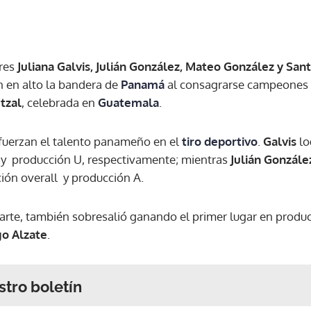
ores
Juliana Galvis, Julián González, Mateo González y San
 en alto la bandera de
Panamá
al consagrarse campeones 
tzal
, celebrada en
Guatemala
.
efuerzan el talento panameño en el
tiro deportivo
.
Galvis
lo
 y producción U, respectivamente; mientras
Julián Gonzále
ción overall y producción A.
parte, también sobresalió ganando el primer lugar en producc
go Alzate
.
stro boletín