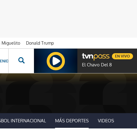
n Miguelito
Donald Trump
EN VIVO
ENIDOS ESPECIALES
NOVELAS
PROGRAMAS
GENTE TVN
PROG
El Chavo Del 8
SBOL INTERNACIONAL
MÁS DEPORTES
VIDEOS