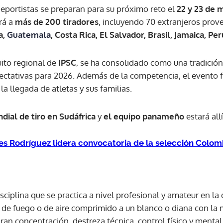
eportistas se preparan para su próximo reto el
22 y 23 de 
rá a
más de 200 tiradores
, incluyendo 70 extranjeros prov
ACEPTAR
a,
Guatemala
, Costa Rica, El Salvador, Brasil, Jamaica, Pe
uito regional de
IPSC
, se ha consolidado como una tradición 
ctativas para 2026. Además de la competencia, el evento f
 la llegada de atletas y sus familias.
dial de tiro en Sudáfrica
y
el equipo panameño
estará all
s Rodríguez lidera convocatoria de la selección Colomb
sciplina que se practica a nivel profesional y amateur en la 
de fuego o de aire comprimido a un blanco o diana con la 
ran concentración, destreza técnica, control físico y mental,