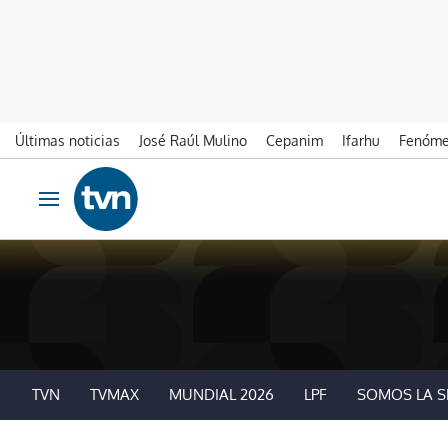
Últimas noticias
José Raúl Mulino
Cepanim
Ifarhu
Fenóme
Ir al contenido
Obrir navegació
TVN
TVMAX
MUNDIAL 2026
LPF
SOMOS LA S