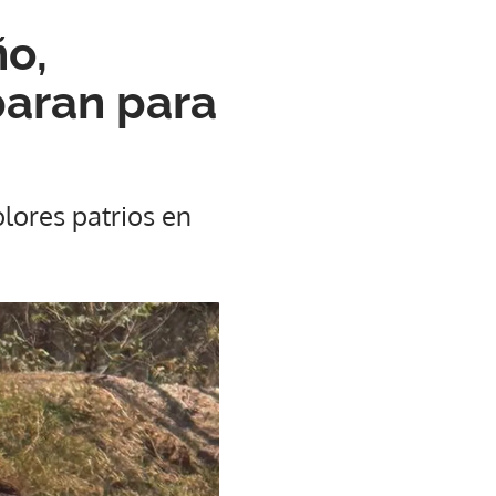
o,
paran para
lores patrios en