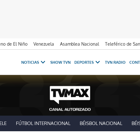
no de El Niño
Venezuela
Asamblea Nacional
Teleférico de Sa
NOTICIAS
SHOW TVN
DEPORTES
TVN RADIO
CONT
ELE
FÚTBOL INTERNACIONAL
BÉISBOL NACIONAL
BÉI