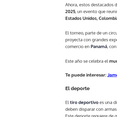
Ahora, estos destacados d
2025
, un evento que reuni
Estados Unidos, Colombi
El torneo, parte de un circ
proyecta con grandes expe
comercio en
Panamá
, con
Este año se celebra el
mun
Te puede interesar:
Jame
El deporte
El
tiro deportivo
es una di
deben disparar con armas 
Este deporte requiere de g