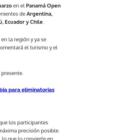
marzo
en el
Panamá Open
enientes de
Argentina,
rú, Ecuador y Chile
.
en la región y ya se
omentará el turismo y el
í presente.
ia para eliminatorias
que los participantes
máxima precisión posible.
 lo que lo convierte en