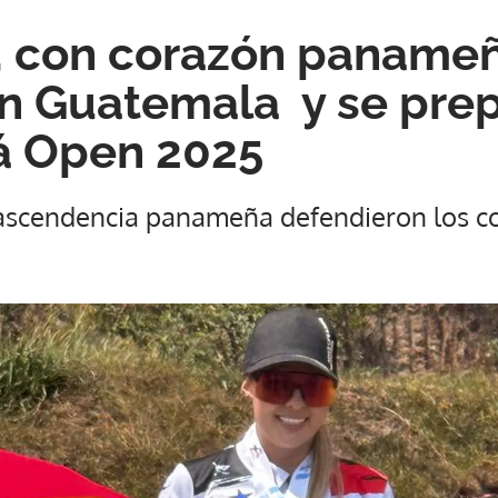
, con corazón panameñ
en Guatemala y se pre
á Open 2025
 ascendencia panameña defendieron los co