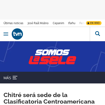
Últimas noticias
José Raúl Mulino
Cepanim
Ifarhu
Fenómeno de El Ni
EN VIVO
Ir al contenido
Obrir navegació
MÁS
Chitré será sede de la
Clasificatoria Centroamericana