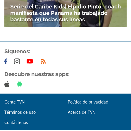
Serie del Caribe Kids| Elpidio Pinto: coach
manifiesta que Panamá ha trabajado
bastante en todas sus líneas
Síguenos:
Gracias por suscribirte a nuestro boletín.
Descubre nuestras apps:
ACEPTAR
Gente TVN
Política de privacidad
Términos de uso
Acerca de TVN
Contáctenos