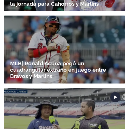
la jornada para Cahorros y Marlins
MLB| Ronald Acuña pegó un
cuadrangular extraño en juego entre
Bravos y Marlins