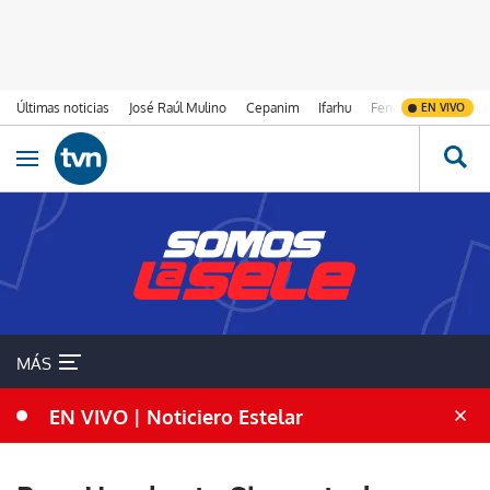
Últimas noticias
José Raúl Mulino
Cepanim
Ifarhu
Fenómeno de El Ni
EN VIVO
Ir al contenido
Obrir navegació
MÁS
EN VIVO | Noticiero Estelar