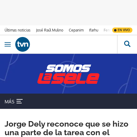
Últimas noticias
José Raúl Mulino
Cepanim
Ifarhu
Fenómeno de El Ni
EN VIVO
Ir al contenido
Obrir navegació
MÁS
Jorge Dely reconoce que se hizo
una parte de la tarea con el