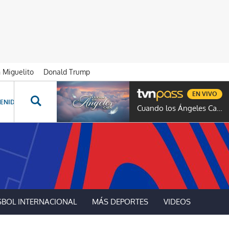
n Miguelito
Donald Trump
EN VIVO
ENIDOS ESPECIALES
NOVELAS
PROGRAMAS
GENTE TVN
PROG
Cuando los Ángeles Caen
SBOL INTERNACIONAL
MÁS DEPORTES
VIDEOS