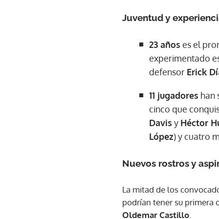
Juventud y experienci
23 años
es el pro
experimentado e
defensor
Erick D
11 jugadores
han 
cinco que conquis
Davis
y
Héctor H
López
) y cuatro 
Nuevos rostros y aspi
La mitad de los convocado
podrían tener su primera
Oldemar Castillo
.