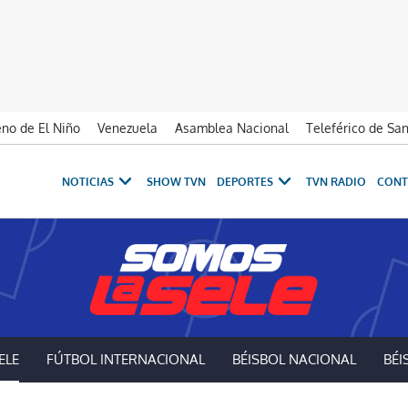
no de El Niño
Venezuela
Asamblea Nacional
Teleférico de Sa
NOTICIAS
SHOW TVN
DEPORTES
TVN RADIO
CONT
ELE
FÚTBOL INTERNACIONAL
BÉISBOL NACIONAL
BÉI