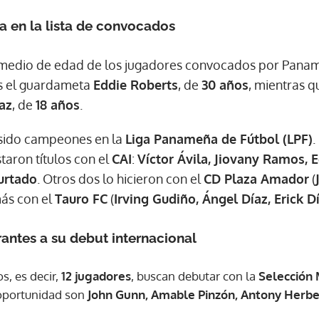
a en la lista de convocados
ACEPTAR
medio de edad de los jugadores convocados por Panam
s el guardameta
Eddie Roberts
, de
30 años
, mientras q
íaz
, de
18 años
.
sido campeones en la
Liga Panameña de Fútbol (LPF)
.
taron títulos con el
CAI
:
Víctor Ávila, Jiovany Ramos,
urtado
. Otros dos lo hicieron con el
CD Plaza Amador
(
más con el
Tauro FC
(
Irving Gudiño, Ángel Díaz, Erick D
rantes a su debut internacional
s, es decir,
12 jugadores
, buscan debutar con la
Selección
 oportunidad son
John Gunn, Amable Pinzón, Antony Herber