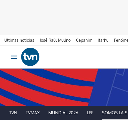
Últimas noticias
José Raúl Mulino
Cepanim
Ifarhu
Fenóme
Ir al contenido
Obrir navegació
TVN
TVMAX
MUNDIAL 2026
LPF
SOMOS LA S