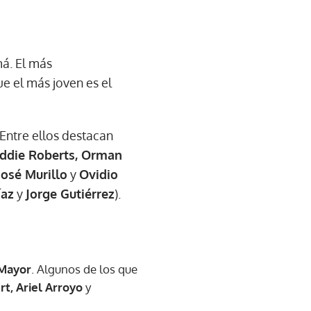
á. El más
ue el más joven es el
 Entre ellos destacan
 Eddie Roberts, Orman
José Murillo
y
Ovidio
íaz
y
Jorge Gutiérrez
).
 Mayor
. Algunos de los que
t, Ariel Arroyo
y