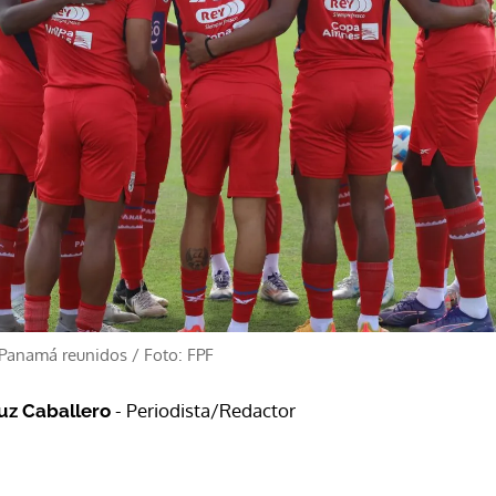
e Panamá reunidos
/
Foto: FPF
- Periodista/Redactor
ruz Caballero