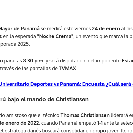
 Mayor de Panamá
se medirá este viernes
24 de enero
al hi
s
en la esperada
"Noche Crema"
, un evento que marca la p
mporada 2025.
o para las
8:30 p.m.
y será disputado en el imponente
Esta
través de las pantallas de
TVMAX
.
Universitario Deportes vs Panamá: Encuesta ¿Cuál será 
rú bajo el mando de Christiansen
ido amistoso que el técnico
Thomas Christiansen
liderará e
de enero de 2022
, cuando Panamá empató
1-1
ante la selec
 el estratega danés buscará consolidar un grupo joven llen