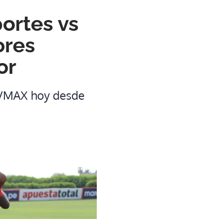
ortes vs
ores
or
TVMAX hoy desde