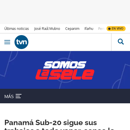
Últimas noticias
José Raúl Mulino
Cepanim
Ifarhu
Fenómeno de El Ni
EN VIVO
Ir al contenido
Obrir navegació
MÁS
SELECCIÓN DE PANAMÁ
Panamá Sub-20 sigue sus