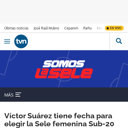
Últimas noticias
José Raúl Mulino
Cepanim
Ifarhu
Fenómeno de El Ni
EN VIVO
Ir al contenido
Obrir navegació
MÁS
Víctor Suárez tiene fecha para
elegir la Sele femenina Sub-20