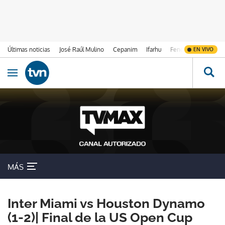
Últimas noticias
José Raúl Mulino
Cepanim
Ifarhu
Fenómeno de El Ni
EN VIVO
Ir al contenido
Obrir navegació
MÁS
Inter Miami vs Houston Dynamo
(1-2)| Final de la US Open Cup