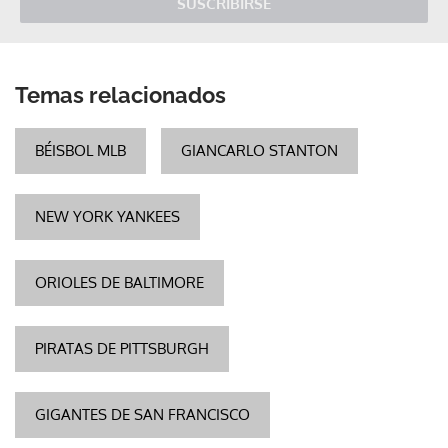
SUSCRIBIRSE
Temas relacionados
BÉISBOL MLB
GIANCARLO STANTON
NEW YORK YANKEES
ORIOLES DE BALTIMORE
PIRATAS DE PITTSBURGH
GIGANTES DE SAN FRANCISCO