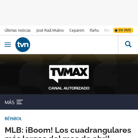
Últimas noticias
José Raúl Mulino
Cepanim
Ifarhu
Fenómeno de El Ni
EN VIVO
Ir al contenido
Obrir navegació
MÁS
BÉISBOL
MLB: ¡Boom! Los cuadrangulares