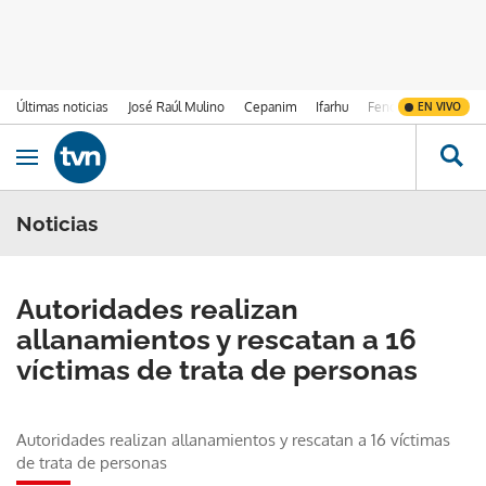
Últimas noticias
José Raúl Mulino
Cepanim
Ifarhu
Fenómeno de El Ni
EN VIVO
Ir al contenido
Obrir navegació
Noticias
Autoridades realizan
allanamientos y rescatan a 16
víctimas de trata de personas
Autoridades realizan allanamientos y rescatan a 16 víctimas
de trata de personas