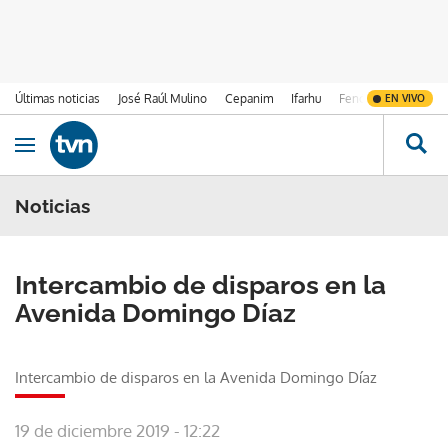
Últimas noticias
José Raúl Mulino
Cepanim
Ifarhu
Fenómeno de El Ni
EN VIVO
Ir al contenido
Obrir navegació
Noticias
Intercambio de disparos en la
Avenida Domingo Díaz
Intercambio de disparos en la Avenida Domingo Díaz
19 de diciembre 2019 - 12:22