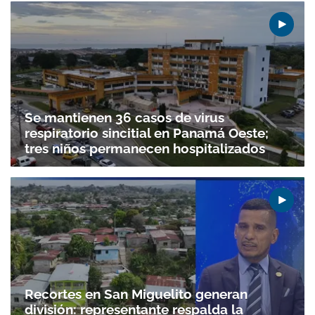
Se mantienen 36 casos de virus
respiratorio sincitial en Panamá Oeste;
tres niños permanecen hospitalizados
Gracias por suscribirte a nuestro boletín.
Recortes en San Miguelito generan
ACEPTAR
división: representante respalda la